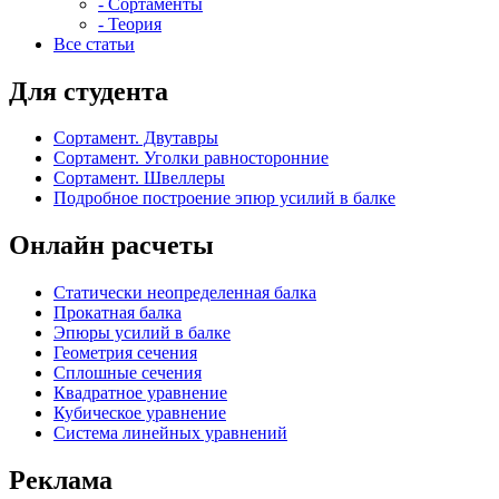
- Сортаменты
- Теория
Все статьи
Для студента
Сортамент. Двутавры
Сортамент. Уголки равносторонние
Сортамент. Швеллеры
Подробное построение эпюр усилий в балке
Онлайн расчеты
Статически неопределенная балка
Прокатная балка
Эпюры усилий в балке
Геометрия сечения
Сплошные сечения
Квадратное уравнение
Кубическое уравнение
Система линейных уравнений
Реклама