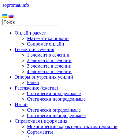
sopromat.info
Онлайн расчет
Математика онлайн
Сопромат онлайн
Геометрия сечения
1 элемент в сечении
2 элемента в сечении
3 элемента в сечении
4 элемента в сечении
Эпюры внутренних усилий
Балка
Растяжение (сжатие)
Статически определимые
Статически неопределимые
Изгиб
Статически определимые
Статически неопределимые
Справочная информация
Механические характеристики материалов
Сортаменты